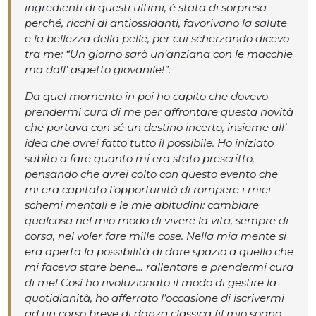
ingredienti di questi ultimi, è stata di sorpresa
perché, ricchi di antiossidanti, favorivano la salute
e la bellezza della pelle, per cui scherzando dicevo
tra me: “Un giorno sarò un’anziana con le macchie
ma dall’ aspetto giovanile!”.
Da quel momento in poi ho capito che dovevo
prendermi cura di me per affrontare questa novità
che portava con sé un destino incerto, insieme all’
idea che avrei fatto tutto il possibile. Ho iniziato
subito a fare quanto mi era stato prescritto,
pensando che avrei colto con questo evento che
mi era capitato l’opportunità di rompere i miei
schemi mentali e le mie abitudini: cambiare
qualcosa nel mio modo di vivere la vita, sempre di
corsa, nel voler fare mille cose. Nella mia mente si
era aperta la possibilità di dare spazio a quello che
mi faceva stare bene… rallentare e prendermi cura
di me! Così ho rivoluzionato il modo di gestire la
quotidianità, ho afferrato l’occasione di iscrivermi
ad un corso breve di danza classica (il mio sogno