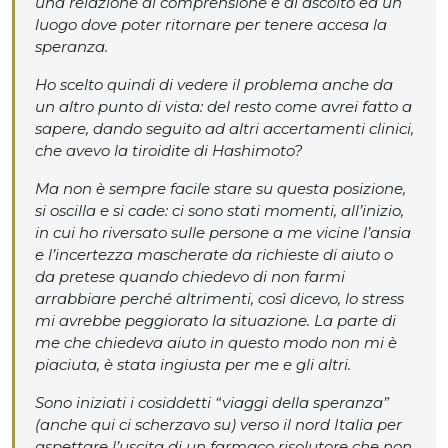
una relazione di comprensione e di ascolto ed un
luogo dove poter ritornare per tenere accesa la
speranza.
Ho scelto quindi di vedere il problema anche da
un altro punto di vista: del resto come avrei fatto a
sapere, dando seguito ad altri accertamenti clinici,
che avevo la
tiroidite di Hashimoto
?
Ma non è sempre facile stare su questa posizione,
si oscilla e si cade: ci sono stati momenti, all’inizio,
in cui ho riversato sulle persone a me vicine l’ansia
e l’incertezza mascherate da richieste di aiuto o
da pretese quando chiedevo di non farmi
arrabbiare perché altrimenti, così dicevo, lo stress
mi avrebbe peggiorato la situazione. La parte di
me che chiedeva aiuto in questo modo non mi è
piaciuta, è stata ingiusta per me e gli altri.
Sono iniziati i cosiddetti “viaggi della speranza”
(anche qui ci scherzavo su) verso il nord Italia per
aspettare l’uscita di un farmaco risolutore che non