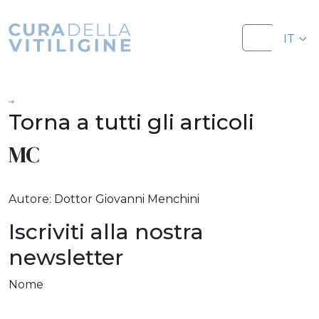
Salta al contenuto
Salta al footer
IT
Menu
EN
Torna a tutti gli articoli
MC
Autore:
Dottor Giovanni Menchini
Iscriviti alla nostra
newsletter
Nome