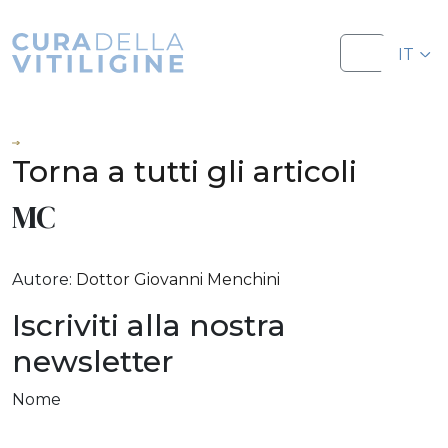
Salta al contenuto
Salta al footer
IT
Menu
EN
Torna a tutti gli articoli
MC
Autore:
Dottor Giovanni Menchini
Iscriviti alla nostra
newsletter
Nome